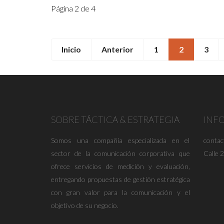
Página 2 de 4
Inicio
Anterior
1
2
3
SOBRE TÁCTICA & ESTRATEGIA
INF
Somos una compañía especializada en el
conta
sector de la comunicación corporativa que
Calle 
ofrece servicios de medición y evaluación,
entregando propuestas de gestión estratégica
con gran valor para la comunicación y el
objetivo de su negocio.