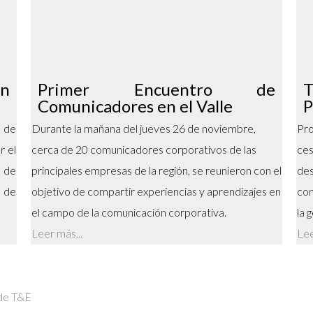
en
Primer Encuentro de
T
Comunicadores en el Valle
P
a de
Durante la mañana del jueves 26 de noviembre,
Pr
r el
cerca de 20 comunicadores corporativos de las
ce
 de
principales empresas de la región, se reunieron con el
de
s de
objetivo de compartir experiencias y aprendizajes en
con
el campo de la comunicación corporativa.
la 
Leer más...
Lee
 de T&E