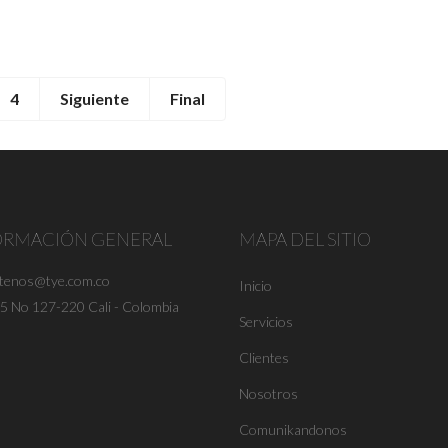
4
Siguiente
Final
ORMACIÓN GENERAL
MAPA DEL SITIO
ctenos@tye.com.co
Inicio
25 No 127-220 Cali - Colombia
Servicios
Clientes
Nosotros
Comunikandonos