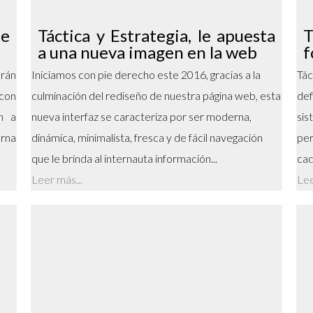
e
Táctica y Estrategia, le apuesta
T
a una nueva imagen en la web
f
rán
Iniciamos con pie derecho este 2016, gracias a la
Tác
con
culminación del rediseño de nuestra página web, esta
def
n a
nueva interfaz se caracteriza por ser moderna,
sis
erna
dinámica, minimalista, fresca y de fácil navegación
per
que le brinda al internauta información...
cad
Leer más...
Lee