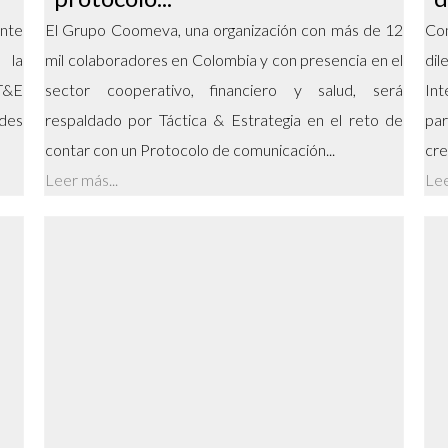
nte
El Grupo Coomeva, una organización con más de 12
Con
 la
mil colaboradores en Colombia y con presencia en el
di
 T&E
sector cooperativo, financiero y salud, será
Int
des
respaldado por Táctica & Estrategia en el reto de
par
contar con un Protocolo de comunicación...
cre
Leer más...
Lee