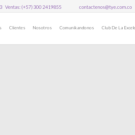
63 Ventas: (+57) 300 2419855
contactenos@tye.com.co
s
Clientes
Nosotros
Comunikandonos
Club De La Excel