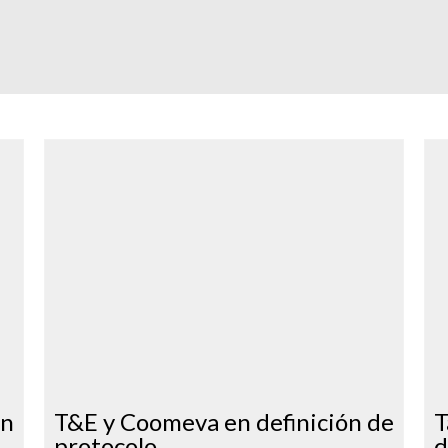
dn
T&E y Coomeva en definición de
T
protocolo...
d