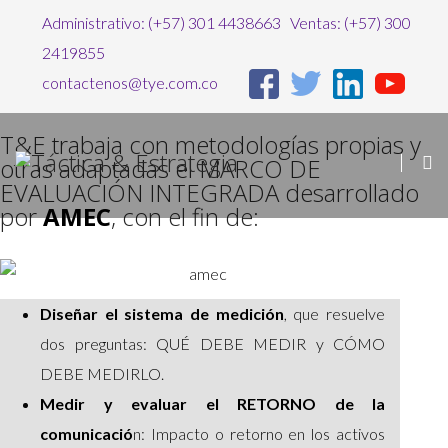
Administrativo: (+57) 301 4438663 Ventas: (+57) 300
2419855
contactenos@tye.com.co
T&E trabaja con metodologías propias y
otras adaptadas el MARCO DE
EVALUACIÓN INTEGRADA desarrollado
por
AMEC
, con el fin de:
Diseñar el sistema de medición
, que resuelve
dos preguntas: QUÉ DEBE MEDIR y CÓMO
DEBE MEDIRLO.
Medir y evaluar el RETORNO de la
comunicació
n: Impacto o retorno en los activos