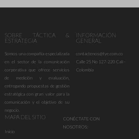
SOBRE TÁCTICA &
INFORMACIÓN
ESTRATEGIA
GENERAL
Somos una compañía especializada
contactenos@tye.com.co
en el sector de la comunicación
Calle 25 No 127-220 Cali -
corporativa que ofrece servicios
Colombia
de medición y evaluación,
entregando propuestas de gestión
estratégica con gran valor para la
comunicación y el objetivo de su
negocio.
MAPA DEL SITIO
CONÉCTATE CON
NOSOTROS:
Inicio