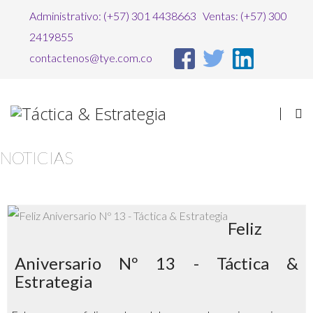
Administrativo: (+57) 301 4438663 Ventas: (+57) 300
2419855
contactenos@tye.com.co
Advertencia
×
JUser: :_load: No se ha podido cargar al usuario con 'ID': 682
NOTICIAS
Feliz
Aniversario Nº 13 - Táctica &
Estrategia