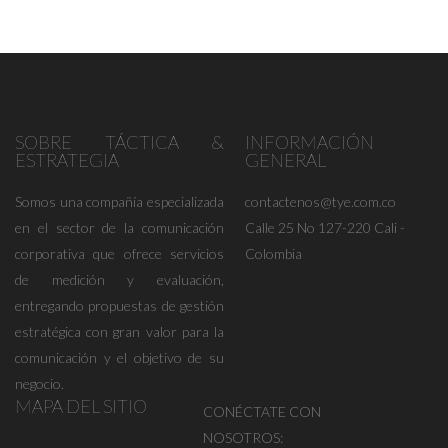
SOBRE TÁCTICA &
INFORMACIÓN
ESTRATEGIA
GENERAL
Somos una compañía especializada
contactenos@tye.com.co
en el sector de la comunicación
Calle 25 No 127-220 Cali -
corporativa que ofrece servicios
Colombia
de medición y evaluación,
entregando propuestas de gestión
estratégica con gran valor para la
comunicación y el objetivo de su
negocio.
MAPA DEL SITIO
CONÉCTATE CON
NOSOTROS: