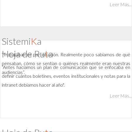
Leer Más...
Sistemi
K
a
Hoja de Ru
t
a
“Trabajábamos por intuición. Realmente poco sabíamos de qué
pensaban, cómo se sentían o quiénes realmente eran nuestras
“Antes hacíamos un plan de comunicación que se enfocaba en
audiencias”.
definir cuántos boletines, eventos institucionales y notas para la
intranet debíamos hacer al año".
Leer Más...