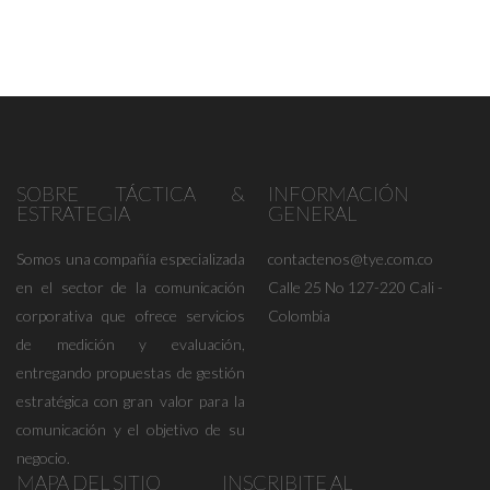
SOBRE TÁCTICA &
INFORMACIÓN
ESTRATEGIA
GENERAL
Somos una compañía especializada
contactenos@tye.com.co
en el sector de la comunicación
Calle 25 No 127-220 Cali -
corporativa que ofrece servicios
Colombia
de medición y evaluación,
entregando propuestas de gestión
estratégica con gran valor para la
comunicación y el objetivo de su
negocio.
MAPA DEL SITIO
INSCRIBITE AL