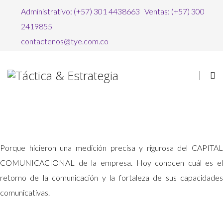
Administrativo: (+57) 301 4438663 Ventas: (+57) 300
2419855
contactenos@tye.com.co
MUCHOS
PRESIDENTES
ESTÁN
SATISFECHOS
CON SUS
OFICINAS DE
COMUNICACIÓN
.
¿POR QUÉ?
Porque hicieron una medición precisa y rigurosa del CAPITAL
COMUNICACIONAL de la empresa. Hoy conocen cuál es el
retorno de la comunicación y la fortaleza de sus capacidades
comunicativas.