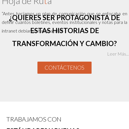
Hoja de Ru
t
a
“Antes hacíamos un plan de comunicación que se enfocaba en
¿QUIERES SER PROTAGONISTA DE
definir cuántos boletines, eventos institucionales y notas para la
ESTAS HISTORIAS DE
intranet debíamos hacer al año".
TRANSFORMACIÓN Y CAMBIO?
Leer Más...
CONTÁCTENOS
TRABAJAMOS CON